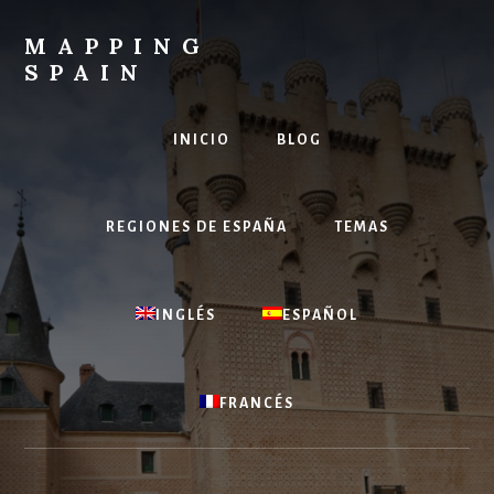
Skip
to
MAPPING
content
SPAIN
Everything
Spain!
INICIO
BLOG
REGIONES DE ESPAÑA
TEMAS
INGLÉS
ESPAÑOL
FRANCÉS