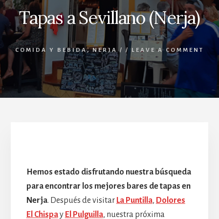
Tapas a Sevillano (Nerja)
COMIDA Y BEBIDA
,
NERJA
/
/
LEAVE A COMMENT
Tapas a Sevillano (Nerja)
Hemos estado disfrutando nuestra búsqueda
para encontrar los mejores bares de tapas en
Nerja
. Después de visitar
La Puntilla
,
Dolores
El Chispa
y
El Pulguilla
, nuestra próxima