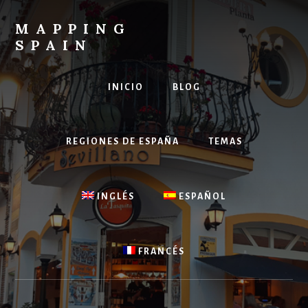
Skip
to
MAPPING
content
SPAIN
Everything
Spain!
INICIO
BLOG
REGIONES DE ESPAÑA
TEMAS
INGLÉS
ESPAÑOL
FRANCÉS