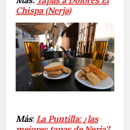
Chispa (Nerja)
Más
:
La Puntilla: ¿las
mejores tapas de Nerja?