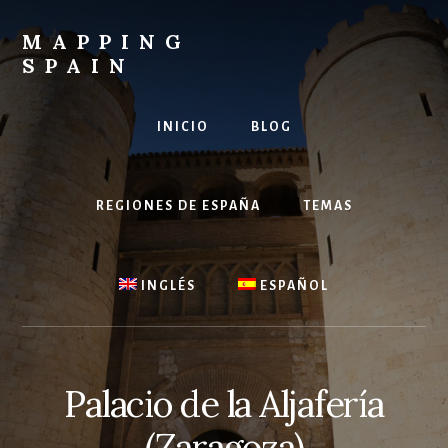
Skip
to
MAPPING
content
SPAIN
Everything
Spain!
INICIO
BLOG
REGIONES DE ESPAÑA
TEMAS
INGLÉS
ESPAÑOL
Palacio de la Aljafería
(Zaragoza)