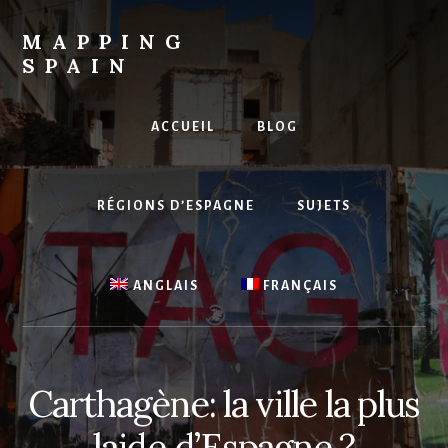
Skip
to
MAPPING
content
SPAIN
Everything
Spain!
ACCUEIL
BLOG
RÉGIONS D’ESPAGNE
SUJETS
ANGLAIS
FRANÇAIS
Carthagène: la ville la plus
laide d’Espagne ?