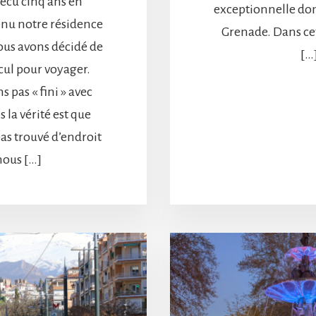
vécu cinq ans en
exceptionnelle dom
enu notre résidence
Grenade. Dans cet 
us avons décidé de
[…
cul pour voyager.
 pas « fini » avec
 la vérité est que
as trouvé d’endroit
nous […]