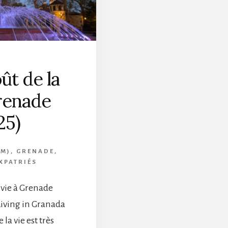
ût de la
renade
25)
-M)
,
GRENADE
,
XPATRIÉS
 vie à Grenade
Living in Granada
 la vie est très