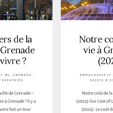
ers de la
Notre co
e Grenade
vie à G
vivre ?
(20
(F-M)
,
GRENADE
,
ANDALOUSIE (F
D'EXPATRIÉS
SUJETS D'E
 ville de Grenade –
Notre coût de la
re à Grenade ? Il y a
(2025) Our Cost of 
vons fait un tour
(2025). Le coût de