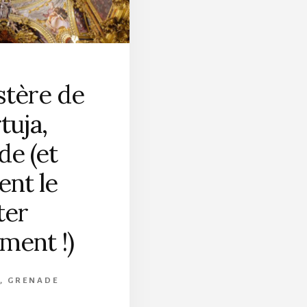
tère de
tuja,
e (et
nt le
ter
ment !)
,
GRENADE