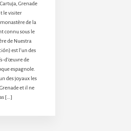
 Cartuja, Grenade
le visiter
 monastère de la
t connu sous le
re de Nuestra
ión) est l’un des
fs-d’œuvre de
roque espagnole.
un des joyaux les
renade et il ne
as […]