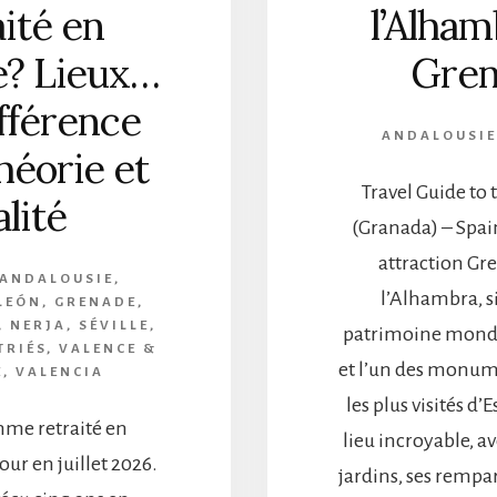
aité en
l’Alham
e? Lieux…
Gre
ifférence
ANDALOUSIE
héorie et
Travel Guide to
alité
(Granada) – Spain
attraction Gr
ANDALOUSIE
,
l’Alhambra, si
-LEÓN
,
GRENADE
,
,
NERJA
,
SÉVILLE
,
patrimoine mondi
TRIÉS
,
VALENCE &
et l’un des monum
E
,
VALENCIA
les plus visités d’
mme retraité en
lieu incroyable, av
our en juillet 2026.
jardins, ses rempar