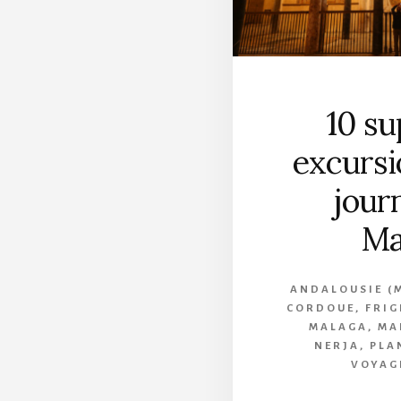
10 s
excursi
jour
Ma
ANDALOUSIE (
CORDOUE
,
FRIG
MALAGA
,
MA
NERJA
,
PLA
VOYAG