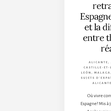
retr
Espagn
et la d
entre t
ré
ALICANTE
,
CASTILLE-ET
LEÓN
,
MALAGA
SUJETS D'EXPA
ALICANT
Où vivre co
Espagne? Mis à j