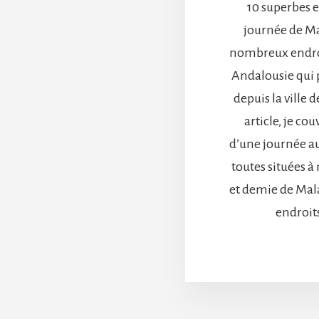
10 superbes 
journée de Mal
nombreux endro
Andalousie qui p
depuis la ville 
article, je co
d’une journée a
toutes situées 
et demie de Malag
endroits