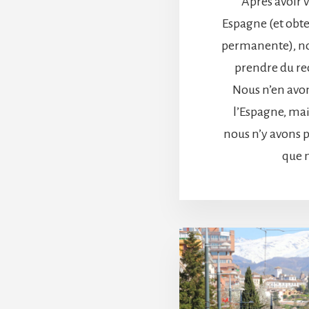
Après avoir 
Espagne (et obt
permanente), no
prendre du re
Nous n’en avons
l’Espagne, mais
nous n’y avons p
que 