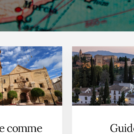
re comme
Guid