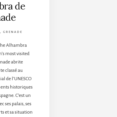
bra de
nade
,
GRENADE
 the Alhambra
’s most visited
enade abrite
te classé au
al de l’UNESCO
ents historiques
Espagne. C’est un
ec ses palais, ses
ts et sa situation