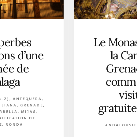
uperbes
Le Monas
ons d’une
la Car
née de
Grenad
laga
comme
visi
M-Z)
,
ANTEQUERA
,
gratuite
ILIANA
,
GRENADE
,
RBELLA
,
MIJAS
,
NIFICATION DE
E
,
RONDA
ANDALOUSIE