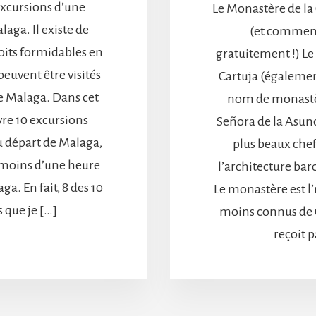
excursions d’une
Le Monastère de la
aga. Il existe de
(et comment 
its formidables en
gratuitement !) Le
euvent être visités
Cartuja (égalemen
de Malaga. Dans cet
nom de monastè
uvre 10 excursions
Señora de la Asunc
u départ de Malaga,
plus beaux che
à moins d’une heure
l’architecture ba
a. En fait, 8 des 10
Le monastère est l’
 que je […]
moins connus de G
reçoit p