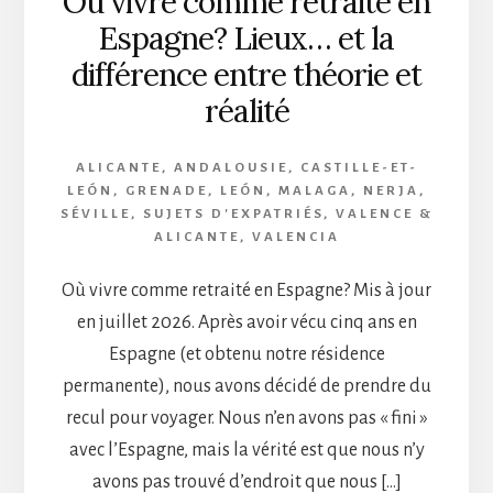
Où vivre comme retraité en
Espagne? Lieux… et la
différence entre théorie et
réalité
ALICANTE
,
ANDALOUSIE
,
CASTILLE-ET-
LEÓN
,
GRENADE
,
LEÓN
,
MALAGA
,
NERJA
,
SÉVILLE
,
SUJETS D'EXPATRIÉS
,
VALENCE &
ALICANTE
,
VALENCIA
Où vivre comme retraité en Espagne? Mis à jour
en juillet 2026. Après avoir vécu cinq ans en
Espagne (et obtenu notre résidence
permanente), nous avons décidé de prendre du
recul pour voyager. Nous n’en avons pas « fini »
avec l’Espagne, mais la vérité est que nous n’y
avons pas trouvé d’endroit que nous […]