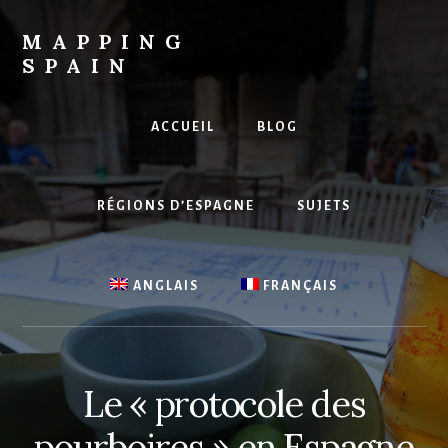
Skip
to
MAPPING
content
SPAIN
Everything
Spain!
ACCUEIL
BLOG
RÉGIONS D’ESPAGNE
SUJETS
ANGLAIS
FRANÇAIS
Le « protocole des
pourboires » en Espagne