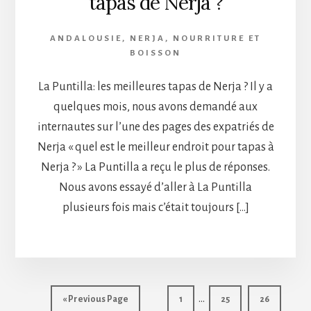
tapas de Nerja ?
ANDALOUSIE
,
NERJA
,
NOURRITURE ET
BOISSON
La Puntilla: les meilleures tapas de Nerja ? Il y a
quelques mois, nous avons demandé aux
internautes sur l’une des pages des expatriés de
Nerja « quel est le meilleur endroit pour tapas à
Nerja ? » La Puntilla a reçu le plus de réponses.
Nous avons essayé d’aller à La Puntilla
plusieurs fois mais c’était toujours […]
Interim
…
Go
Page
Page
Page
«
Previous Page
1
25
26