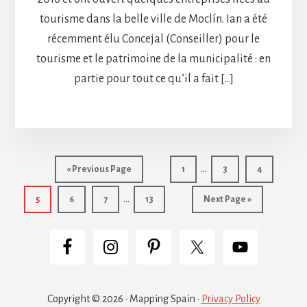
tourisme dans la belle ville de Moclín. Ian a été
récemment élu Concejal (Conseiller) pour le
tourisme et le patrimoine de la municipalité : en
partie pour tout ce qu’il a fait […]
Interim
…
Go
Page
Page
Page
«
Previous Page
1
3
4
pages
to
Interim
…
Page
Page
Page
Page
Go
5
6
7
13
Next Page »
omitted
pages
to
omitted
Copyright © 2026 · Mapping Spain ·
Privacy Policy