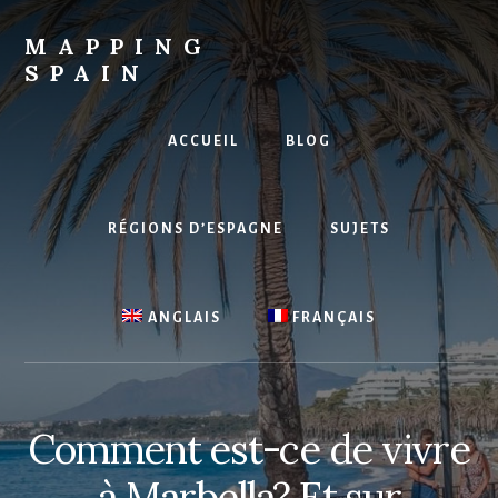
Skip
to
MAPPING
content
SPAIN
Everything
Spain!
ACCUEIL
BLOG
RÉGIONS D’ESPAGNE
SUJETS
ANGLAIS
FRANÇAIS
Comment est-ce de vivre
à Marbella? Et sur