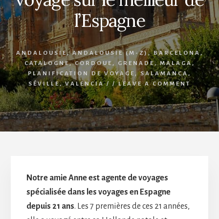
l’Espagne
ANDALOUSIE
,
ANDALOUSIE (M-Z)
,
BARCELONA
,
CATALOGNE
,
CORDOUE
,
GRENADE
,
MALAGA
,
PLANIFICATION DE VOYAGE
,
SALAMANCA
,
SÉVILLE
,
VALENCIA
/
/
LEAVE A COMMENT
Notre amie Anne est agente de voyages
spécialisée dans les voyages en Espagne
depuis 21 ans
. Les 7 premières de ces 21 années,