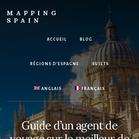
Skip
to
MAPPING
content
SPAIN
Everything
Spain!
ACCUEIL
BLOG
RÉGIONS D’ESPAGNE
SUJETS
ANGLAIS
FRANÇAIS
Guide d’un agent de
voyage sur le meilleur de