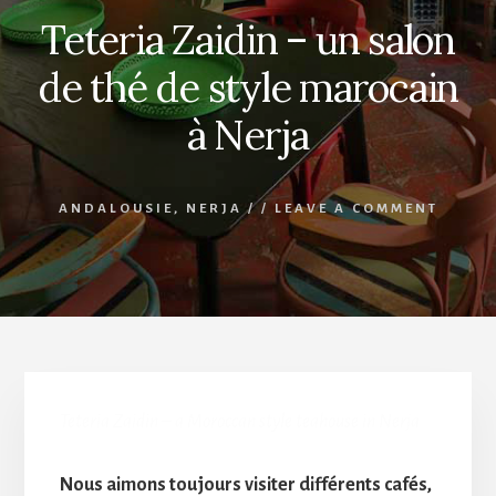
Teteria Zaidin – un salon
de thé de style marocain
à Nerja
ANDALOUSIE
,
NERJA
/
/
LEAVE A COMMENT
Teteria Zaidin – a Moroccan style teahouse in Nerja
Nous aimons toujours visiter différents cafés,