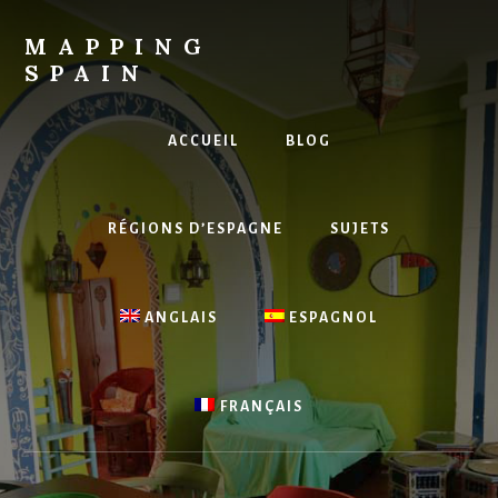
Skip
to
MAPPING
content
SPAIN
Everything
Spain!
ACCUEIL
BLOG
RÉGIONS D’ESPAGNE
SUJETS
ANGLAIS
ESPAGNOL
FRANÇAIS