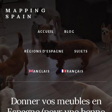
Skip
to
MAPPING
content
SPAIN
Everything
Spain!
ACCUEIL
BLOG
RÉGIONS D’ESPAGNE
SUJETS
ANGLAIS
FRANÇAIS
Donner vos meubles en
Espagne (pour une bonne