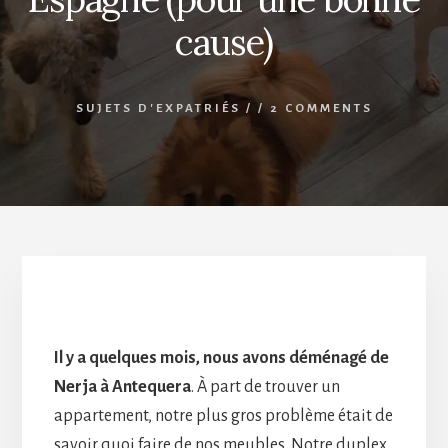
cause)
SUJETS D'EXPATRIÉS
/
/
2 COMMENTS
Donner vos meubles en Espagne
Il y a quelques mois, nous avons déménagé de
Nerja à Antequera
. À part de trouver un
appartement, notre plus gros problème était de
savoir quoi faire de nos meubles. Notre duplex